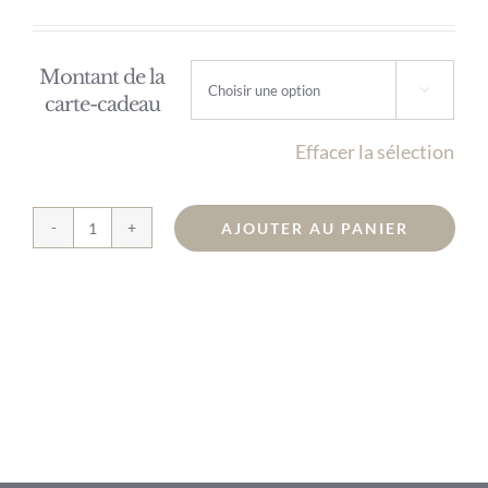
de
prix :
Montant de la
15,00 €

carte-cadeau
à
Effacer la sélection
150,00 €
AJOUTER AU PANIER
quantité
de
Carte
Cadeau