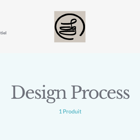
tiel
Design Process
1 Produit