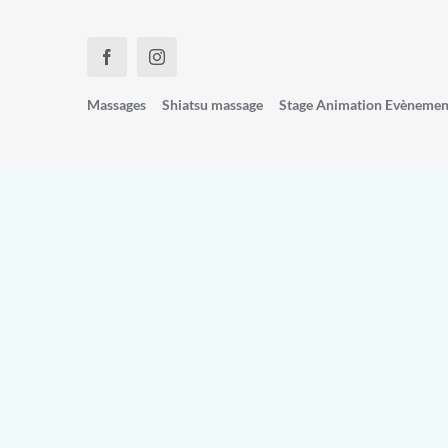
Passer
au
contenu
Massages
Shiatsu massage
Stage Animation Evènemen